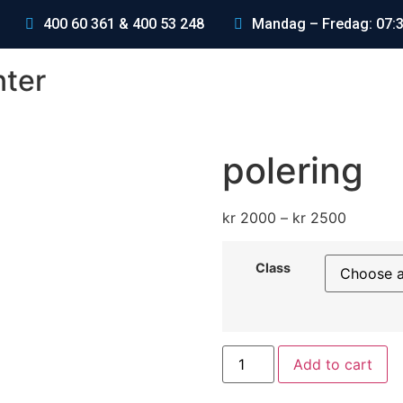
400 60 361 & 400 53 248
Mandag – Fredag: 07:3
nter
polering
kr
2000
–
kr
2500
Class
Add to cart