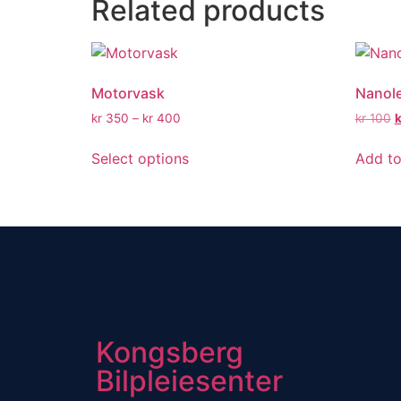
Related products
Motorvask
Nanol
kr
350
–
kr
400
kr
100
k
Select options
Add to
Kongsberg
Bilpleiesenter