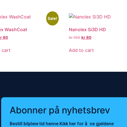
Sale!
ex WashCoat
Nanolex Si3D HD
r
80
kr
100
kr
80
 cart
Add to cart
Abonner på nyhetsbrev
Bestill bilpleie tid henne.Kikk her for å se gjeldene