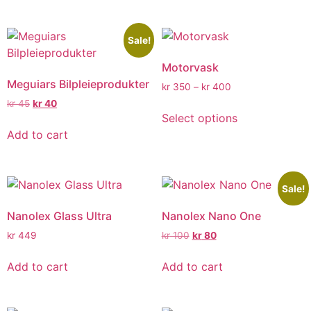
Sale!
Motorvask
Meguiars Bilpleieprodukter
kr
350
–
kr
400
kr
45
kr
40
Select options
Add to cart
Sale!
Nanolex Glass Ultra
Nanolex Nano One
kr
449
kr
100
kr
80
Add to cart
Add to cart